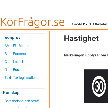
Gratis teoripr
Hastighet
Teoriprov
AM
EU-Moped
B
Personbil
Markeringen upplyser om hö
C
Lastbil
D
Buss
Taxi
Taxilegitimation
Kunskap
Bötesbelopp och straff