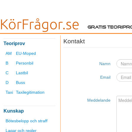
Gratis teoripr
Kontakt
Teoriprov
AM
EU-Moped
B
Personbil
Namn
C
Lastbil
Email
D
Buss
Taxi
Taxilegitimation
Meddelande
Kunskap
Bötesbelopp och straff
Lagar och regler