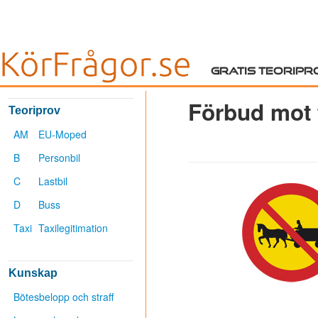
Gratis teoripr
Förbud mot 
Teoriprov
AM
EU-Moped
B
Personbil
C
Lastbil
D
Buss
Taxi
Taxilegitimation
Kunskap
Bötesbelopp och straff