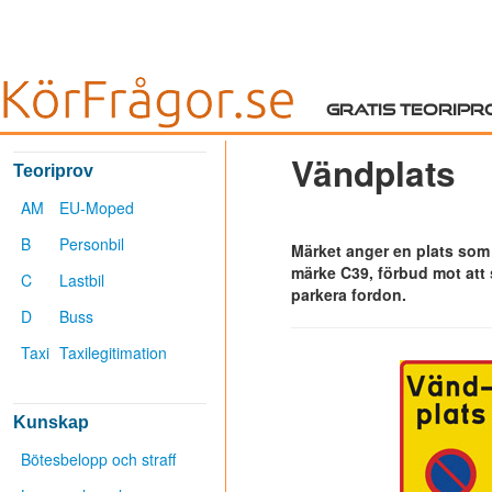
Gratis teoripr
Vändplats
Teoriprov
AM
EU-Moped
B
Personbil
Märket anger en plats som 
märke C39, förbud mot att s
C
Lastbil
parkera fordon.
D
Buss
Taxi
Taxilegitimation
Kunskap
Bötesbelopp och straff