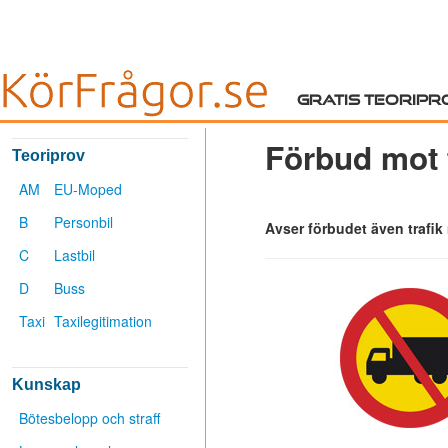
Gratis teoripr
Förbud mot t
Teoriprov
AM
EU-Moped
B
Personbil
Avser förbudet även trafik 
C
Lastbil
D
Buss
Taxi
Taxilegitimation
Kunskap
Bötesbelopp och straff