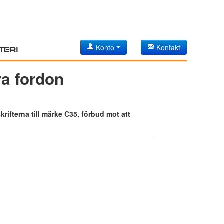
Konto
Kontakt
ter!
ra fordon
rifterna till märke C35, förbud mot att