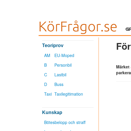
G
För
Teoriprov
AM
EU-Moped
B
Personbil
Märket 
parkera
C
Lastbil
D
Buss
Taxi
Taxilegitimation
Kunskap
Bötesbelopp och straff