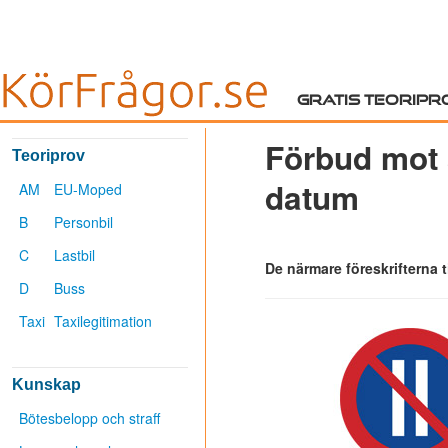
Gratis teoripr
Förbud mot 
Teoriprov
datum
AM
EU-Moped
B
Personbil
C
Lastbil
De närmare föreskrifterna t
D
Buss
Taxi
Taxilegitimation
Kunskap
Bötesbelopp och straff