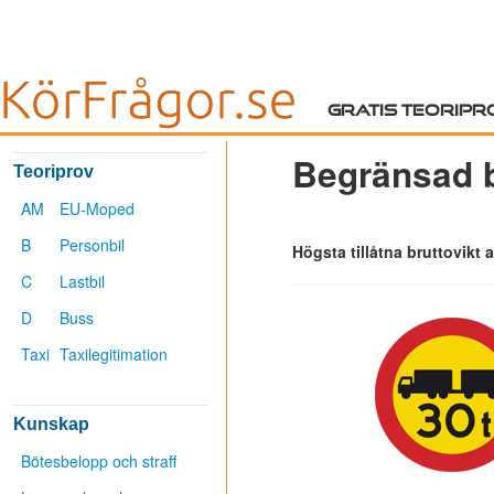
Gratis teoripr
Begränsad b
Teoriprov
AM
EU-Moped
B
Personbil
Högsta tillåtna bruttovikt
C
Lastbil
D
Buss
Taxi
Taxilegitimation
Kunskap
Bötesbelopp och straff